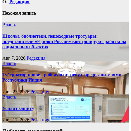
От
Редакция
Похожая запись
Власть
Школы, библиотеки, пешеходные тротуары:
представители «Единой России» контролируют работы на
социальных объектах
Авг 7, 2026
Редакция
Власть
Губернатор провел рабочую встречу с представителями
Республики Индия
Июл 23, 2026
Редакция
Власть
Усилят защиту
Июл 17, 2026
Редакция