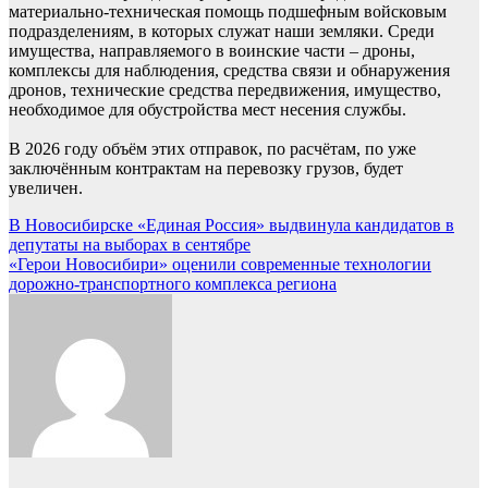
материально-техническая помощь подшефным войсковым
подразделениям, в которых служат наши земляки. Среди
имущества, направляемого в воинские части – дроны,
комплексы для наблюдения, средства связи и обнаружения
дронов, технические средства передвижения, имущество,
необходимое для обустройства мест несения службы.
В 2026 году объём этих отправок, по расчётам, по уже
заключённым контрактам на перевозку грузов, будет
увеличен.
Навигация
В Новосибирске «Единая Россия» выдвинула кандидатов в
депутаты на выборах в сентябре
по
«Герои Новосибири» оценили современные технологии
записям
дорожно-транспортного комплекса региона