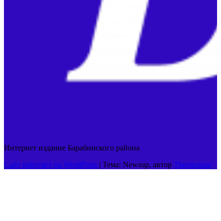
Интернет издание Барабинского района
Сайт работает на WordPress
|
Тема: Newsup, автор
Themeansar