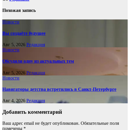
Похожая запись
Новости
Вы создаёте будущее
Авг 5, 2026
Редакция
Новости
Обсудили одну из актуальных тем
Авг 5, 2026
Редакция
Новости
Навигаторы детства встретились в Санкт-Петербурге
Авг 4, 2026
Редакция
Добавить комментарий
Ваш адрес email не будет опубликован.
Обязательные поля
помечены
*