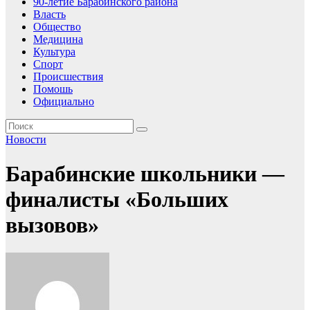
90-летие Барабинского района
Власть
Общество
Медицина
Культура
Спорт
Происшествия
Помошь
Официально
Новости
Барабинские школьники —
финалисты «Больших
вызовов»