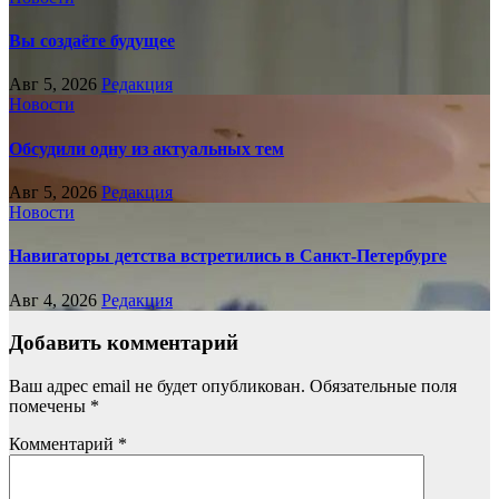
Вы создаёте будущее
Авг 5, 2026
Редакция
Новости
Обсудили одну из актуальных тем
Авг 5, 2026
Редакция
Новости
Навигаторы детства встретились в Санкт-Петербурге
Авг 4, 2026
Редакция
Добавить комментарий
Ваш адрес email не будет опубликован.
Обязательные поля
помечены
*
Комментарий
*