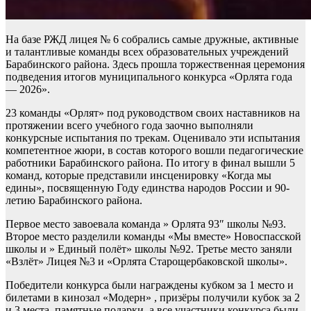
На базе РЖД лицея № 6 собрались самые дружные, активные
и талантливые команды всех образовательных учреждений
Барабинского района. Здесь прошла торжественная церемония
подведения итогов муниципального конкурса «Орлята года
— 2026».
23 команды «Орлят» под руководством своих наставников на
протяжении всего учебного года заочно выполняли
конкурсные испытания по трекам. Оценивало эти испытания
компетентное жюри, в состав которого вошли педагогические
работники Барабинского района. По итогу в финал вышли 5
команд, которые представили инсценировку «Когда мы
едины», посвященную Году единства народов России и 90-
летию Барабинского района.
Первое место завоевала команда » Орлята 93″ школы №93.
Второе место разделили команды «Мы вместе» Новоспасской
школы и » Единый полёт» школы №92. Третье место заняли
«Взлёт» Лицея №3 и «Орлята Старощербаковской школы».
Победители конкурса были награждены кубком за 1 место и
билетами в кинозал «Модерн» , призёры получили кубок за 2
и 3 места, памятные подарки, а все участники конкурса были