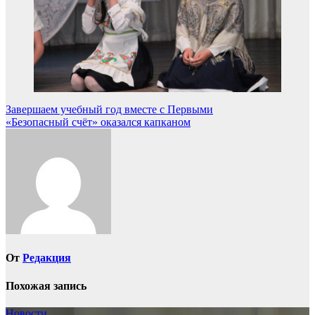
Навигация
Завершаем учебный год вместе с Первыми
«Безопасный счёт» оказался капканом
по
записям
От
Редакция
Похожая запись
Новости