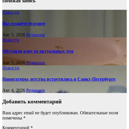
Похожая запись
Новости
Вы создаёте будущее
Авг 5, 2026
Редакция
Новости
Обсудили одну из актуальных тем
Авг 5, 2026
Редакция
Новости
Навигаторы детства встретились в Санкт-Петербурге
Авг 4, 2026
Редакция
Добавить комментарий
Ваш адрес email не будет опубликован.
Обязательные поля
помечены
*
Комментарий
*