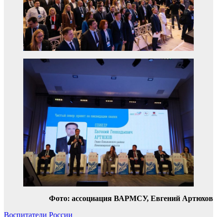
Фото: ассоциация ВАРМСУ, Евгений Артюхов
Навигация
Воспитатели России