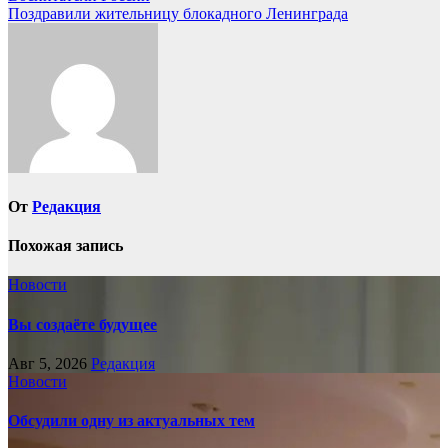
Поздравили жительницу блокадного Ленинграда
по
записям
От
Редакция
Похожая запись
Новости
Вы создаёте будущее
Авг 5, 2026
Редакция
Новости
Обсудили одну из актуальных тем