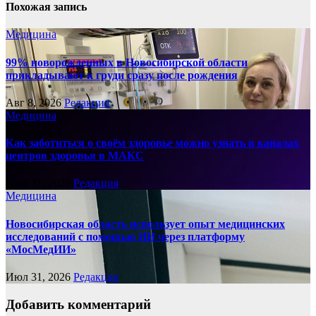
Похожая запись
Медицина
99% новорожденных в Новосибирской области
прикладывают к груди сразу после рождения
Авг 8, 2026
Редакция
Медицина
Как заботиться о своём здоровье можно узнать в каналах
центров здоровья в МАКС
Июл 31, 2026
Редакция
Медицина
Новосибирская область использует опыт медицинских
исследований с помощью ИИ через платформу
«МосМедИИ»
Июл 31, 2026
Редакция
Добавить комментарий