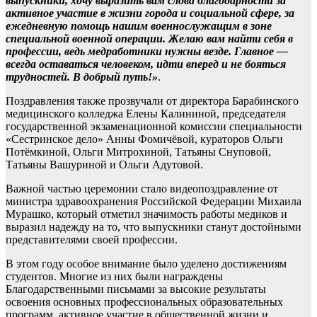
выпускники, хочу выразить вам слова благодарности за
активное участие в жизни города и социальной сфере, за
ежедневную помощь нашим военнослужащим в зоне
специальной военной операции. Желаю вам найти себя в
профессии, ведь медработники нужны везде. Главное —
всегда оставаться человеком, идти вперед и не бояться
трудностей. В добрый путь!»
.
Поздравления также прозвучали от директора Барабинского
медицинского колледжа Елены Калининой, председателя
государственной экзаменационной комиссии специальности
«Сестринское дело» Анны Фомичёвой, кураторов Ольги
Потёмкиной, Ольги Митрохиной, Татьяны Снуповой,
Татьяны Вашуриной и Ольги Адутовой.
Важной частью церемонии стало видеопоздравление от
министра здравоохранения Российской Федерации Михаила
Мурашко, который отметил значимость работы медиков и
выразил надежду на то, что выпускники станут достойными
представителями своей профессии.
В этом году особое внимание было уделено достижениям
студентов. Многие из них были награждены
Благодарственными письмами за высокие результаты
освоения основных профессиональных образовательных
программ, активное участие в общественной жизни и