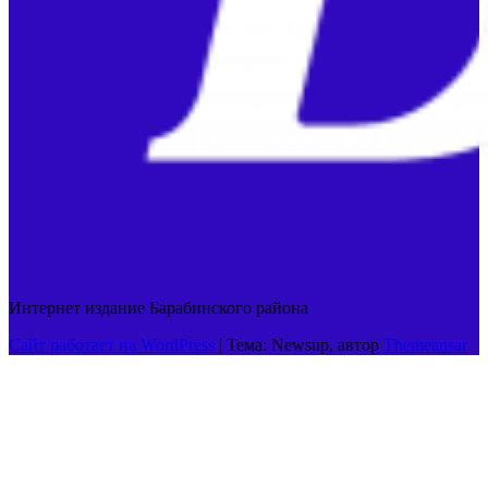
Интернет издание Барабинского района
Сайт работает на WordPress
|
Тема: Newsup, автор
Themeansar