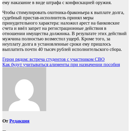
ему наказание в виде штрафа с конфискацией оружия.
Чтобы стимулировать охотника-браконьера к выплате долга,
судебный пристав-исполнитель принял меры
принудительного характера: наложил арест на банковские
счета и ввёл запрет на регистрационные действия в
отношении имущества должника. В результате этих действий
мужчина полностью возместил ущерб. Кроме того, за
неуплату долга в установленные сроки ему пришлось
выплатить почти 40 тысяч рублей исполнительского сбора.
Навигация
Герои рядом: встреча студентов с участником СВО
Как будут учитываться алименты при назначении пособия
по
записям
От
Редакция