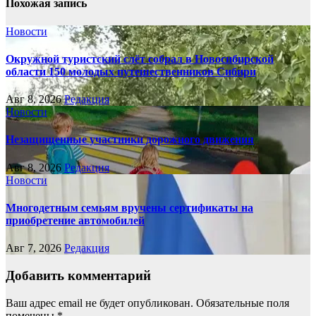
Похожая запись
Новости
Окружной туристский слёт собрал в Новосибирской
области 150 молодых путешественников Сибири
Авг 8, 2026
Редакция
Новости
Незащищенные участники дорожного движения
Авг 8, 2026
Редакция
Новости
Многодетным семьям вручены сертификаты на
приобретение автомобилей
Авг 7, 2026
Редакция
Добавить комментарий
Ваш адрес email не будет опубликован.
Обязательные поля
помечены
*