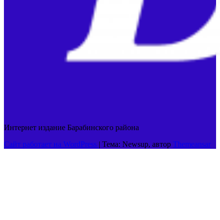
Интернет издание Барабинского района
Сайт работает на WordPress
|
Тема: Newsup, автор
Themeansar