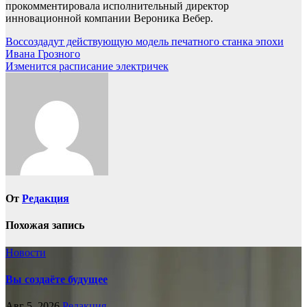
прокомментировала исполнительный директор
инновационной компании Вероника Вебер.
Навигация
Воссоздадут действующую модель печатного станка эпохи
Ивана Грозного
по
Изменится расписание электричек
записям
От
Редакция
Похожая запись
Новости
Вы создаёте будущее
Авг 5, 2026
Редакция