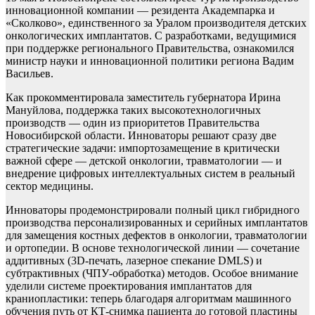
инновационной компании — резидента Академпарка и
«Сколково», единственного за Уралом производителя детских
онкологических имплантатов. С разработками, ведущимися
при поддержке регионального Правительства, ознакомился
министр науки и инновационной политики региона Вадим
Васильев.
Как прокомментировала заместитель губернатора Ирина
Мануйлова, поддержка таких высокотехнологичных
производств — один из приоритетов Правительства
Новосибирской области. Инноваторы решают сразу две
стратегические задачи: импортозамещение в критически
важной сфере — детской онкологии, травматологии — и
внедрение цифровых интеллектуальных систем в реальный
сектор медицины.
Инноваторы продемонстрировали полный цикл гибридного
производства персонализированных и серийных имплантатов
для замещения костных дефектов в онкологии, травматологии
и ортопедии. В основе технологической линии — сочетание
аддитивных (3D-печать, лазерное спекание DMLS) и
субтрактивных (ЧПУ-обработка) методов. Особое внимание
уделили системе проектирования имплантатов для
краниопластики: теперь благодаря алгоритмам машинного
обучения путь от КТ-снимка пациента до готовой пластины