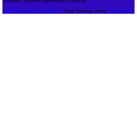
Интернет издание Барабинского района
Сайт работает на WordPress
|
Тема: Newsup, автор
Themeansar