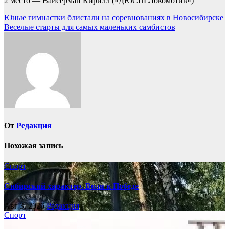
2 место — Вайсерман Кирилл («ДЮСШ Локомотив»)
Навигация
Юные гимнастки блистали на соревнованиях в Новосибирске
Веселые старты для самых маленьких самбистов
по
записям
От
Редакция
Похожая запись
Спорт
Сибирский характер. Воля к Победе
Авг 3, 2026
Редакция
Спорт