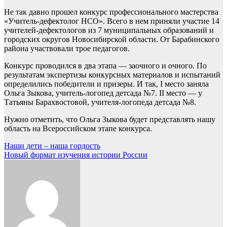
Не так давно прошел конкурс профессионального мастерства
«Учитель-дефектолог НСО». Всего в нем приняли участие 14
учителей-дефектологов из 7 муниципальных образований и
городских округов Новосибирской области. От Барабинского
района участвовали трое педагогов.
Конкурс проводился в два этапа — заочного и очного. По
результатам экспертизы конкурсных материалов и испытаний
определились победители и призеры. И так, I место заняла
Ольга Зыкова, учитель-логопед детсада №7. II место — у
Татьяны Барахвостовой, учителя-логопеда детсада №8.
Нужно отметить, что Ольга Зыкова будет представлять нашу
область на Всероссийском этапе конкурса.
Навигация
Наши дети – наша гордость
Новый формат изучения истории России
по
записям