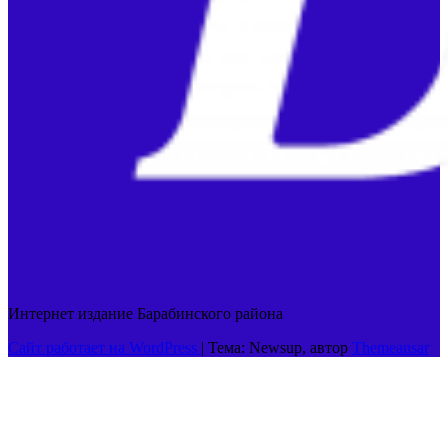
Интернет издание Барабинского района
Сайт работает на WordPress
|
Тема: Newsup, автор
Themeansar