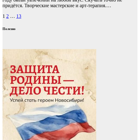
придётся. Творческие мастерские и арт-терапия.…
Пагинация
1
2
…
13
записей
Полезно