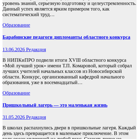
уровень знаний, серьезную подготовку и целеустремленность.
Данный успех является ярким примером того, как
систематический труд…
Образование
Барабинские педагоги дипломанты областного конкурса
13.06.2026
Редакция
В НИПКиПРО подвели итоги XVIII областного конкурса
«Мой лучший урок» имени Т.П. Комаровой, который собрал
лучших учителей начальных классов из Новосибирской
области. Конкурс, организованный кафедрой начального
образования, уже в восемнадцатый…
Образование
Пришкольный лагерь — это маленькая жизнь
31.05.2026
Редакция
В школах распахнулись двери в пришкольные лагеря. Каждый
день здесь превращается в маленькое приключение. В этом
году океан увлечений на любой вкус. Скучать точно не