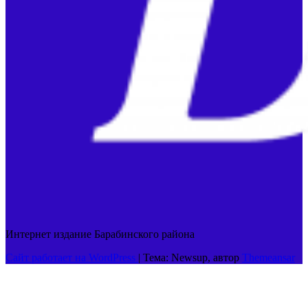
Интернет издание Барабинского района
Сайт работает на WordPress
|
Тема: Newsup, автор
Themeansar