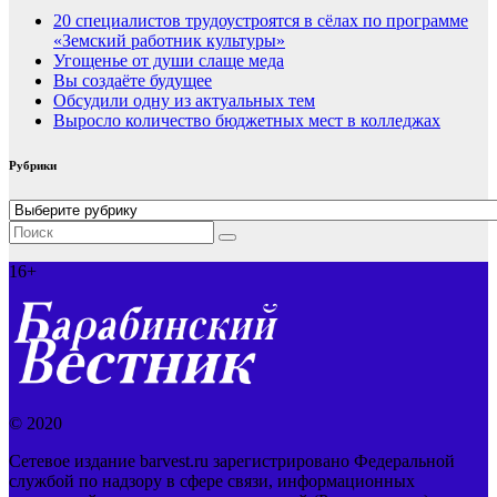
20 специалистов трудоустроятся в сёлах по программе
«Земский работник культуры»
Угощенье от души слаще меда
Вы создаёте будущее
Обсудили одну из актуальных тем
Выросло количество бюджетных мест в колледжах
Рубрики
Рубрики
16+
© 2020
Сетевое издание barvest.ru зарегистрировано Федеральной
службой по надзору в сфере связи, информационных