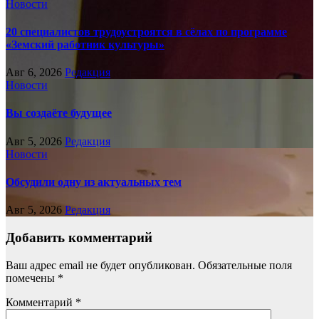
Новости
20 специалистов трудоустроятся в сёлах по программе
«Земский работник культуры»
Авг 6, 2026
Редакция
Новости
Вы создаёте будущее
Авг 5, 2026
Редакция
Новости
Обсудили одну из актуальных тем
Авг 5, 2026
Редакция
Добавить комментарий
Ваш адрес email не будет опубликован.
Обязательные поля
помечены
*
Комментарий
*