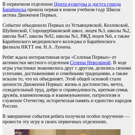
В первичном отделении
Центр культуры и досуга города
Барабинска
прошла первая в новом учебном году Школа
актива Движения Первых.
Событие объединило Первых из Устьянцевской, Козловской,
Шубинской, Старощербаковской школ, лицея №3, школы №2,
школы №47, школы №92, школы №1, РЖД лицея №6, а также
Барабинского медицинского колледжа и Барабинcкого
филиала НКТТ им. Н.А. Лунина.
Ребят ждала интерактивная игра «Соленья Первых» от
активистки местного отделения
Селены Неволиной
. В ходе
игры участники знакомились друг с другом, делились своими
успехами, достижениями и семейными традициями, а также
искали то, что их объединяет. Этой общей основой стали
ценности Движения Первых: жизнь и достоинство, мечта,
созидательный труд, добро и справедливость, крепкая семья,
дружба, взаимопомощь и взаимоуважение, патриотизм и
служение Отечеству, историческая память и единство народов
России.
В завершение события ребята получили особое поручение —
провести эту игру в своих первичных отделениях.