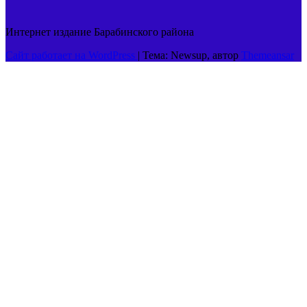
Интернет издание Барабинского района
Сайт работает на WordPress
|
Тема: Newsup, автор
Themeansar