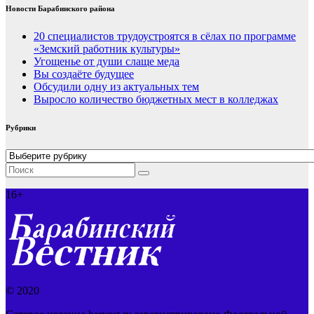
Новости Барабинского района
20 специалистов трудоустроятся в сёлах по программе
«Земский работник культуры»
Угощенье от души слаще меда
Вы создаёте будущее
Обсудили одну из актуальных тем
Выросло количество бюджетных мест в колледжах
Рубрики
Рубрики
16+
© 2020