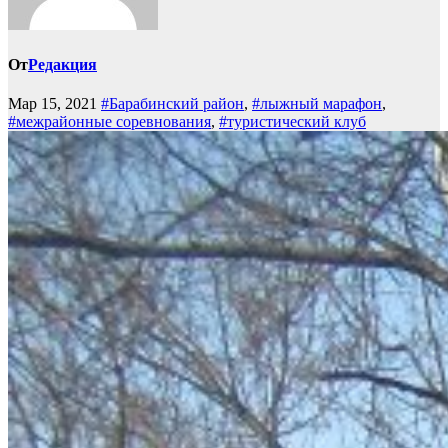
От
Редакция
Мар 15, 2021
#Барабинский район
,
#лыжный марафон
,
#межрайонные соревнования
,
#туристический клуб