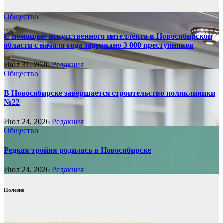
Общество
С помощью искусственного интеллекта в Новосибирской
области с начала года задержано 3 000 преступников
Июл 31, 2026
Редакция
Общество
В Новосибирске завершается строительство поликлиники
№22
Июл 24, 2026
Редакция
Общество
Редкая тройня родилась в Новосибирске
Июл 24, 2026
Редакция
Полезно