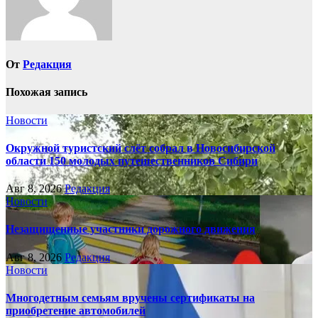
От
Редакция
Похожая запись
Новости
Окружной туристский слёт собрал в Новосибирской
области 150 молодых путешественников Сибири
Авг 8, 2026
Редакция
Новости
Незащищенные участники дорожного движения
Авг 8, 2026
Редакция
Новости
Многодетным семьям вручены сертификаты на
приобретение автомобилей