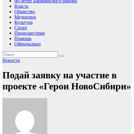
90-летие Барабинского района
Власть
Общество
Медицина
Культура
Спорт
Происшествия
Помошь
Официально
Новости
Подай заявку на участие в
проекте «Герои НовоСибири»