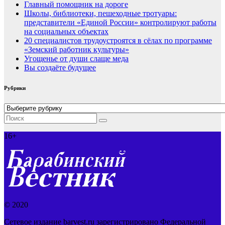
Главный помощник на дороге
Школы, библиотеки, пешеходные тротуары:
представители «Единой России» контролируют работы
на социальных объектах
20 специалистов трудоустроятся в сёлах по программе
«Земский работник культуры»
Угощенье от души слаще меда
Вы создаёте будущее
Рубрики
Рубрики
16+
© 2020
Сетевое издание barvest.ru зарегистрировано Федеральной