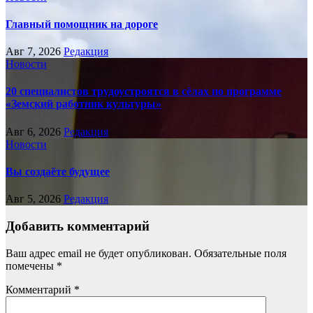
Главный помощник на дороге
Авг 7, 2026
Редакция
Новости
20 специалистов трудоустроятся в сёлах по программе
«Земский работник культуры»
Авг 6, 2026
Редакция
Новости
Вы создаёте будущее
Авг 5, 2026
Редакция
Добавить комментарий
Ваш адрес email не будет опубликован.
Обязательные поля
помечены
*
Комментарий
*