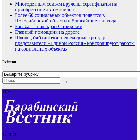
Многодетным семьям вручены сертификаты на
приобретение автомобилей
Более 60 социальных объектов появятся в
Новосибирской области в ближайшие три года
Бараба — наш край Сибирский
Главный помощник на дороге
Школы, библиотеки, пешеходные тротуары:
представители «Единой России» контролируют работы
на социальных объектах
Рубрики
Рубрики
16+
© 2020