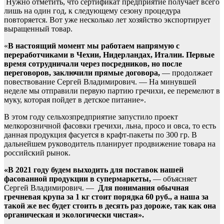
Нужно отметить, что сертификат предприятие получает всего
лишь на один год, к следующему сезону процедура
повторяется. Вот уже несколько лет хозяйство экспортирует
выращенный товар.
«
В настоящий момент мы работаем напрямую с
переработчиками в Чехии, Нидерландах, Италии. Первые
время сотрудничали через посредников, но после
переговоров, заключили прямые договора,
— продолжает
повествование Сергей Владимирович. — На минувшей
неделе мы отправили первую партию гречихи, ее перемелют в
муку, которая пойдет в детское питание».
В этом году сельхозпредприятие запустило проект
мелкорозничной фасовки гречихи, льна, просо и овса, то есть
данная продукция фасуется в крафт-пакеты по 300 гр. В
дальнейшем руководитель планирует продвижение товара на
российский рынок.
«В 2021 году будем выходить для поставок нашей
фасованной продукции в супермаркеты,
— объясняет
Сергей Владимирович. —
Для понимания обычная
гречневая крупа за 1 кг стоит порядка 60 руб., а наша за
такой же вес будет стоить в десять раз дороже, так как она
органическая и экологически чистая».