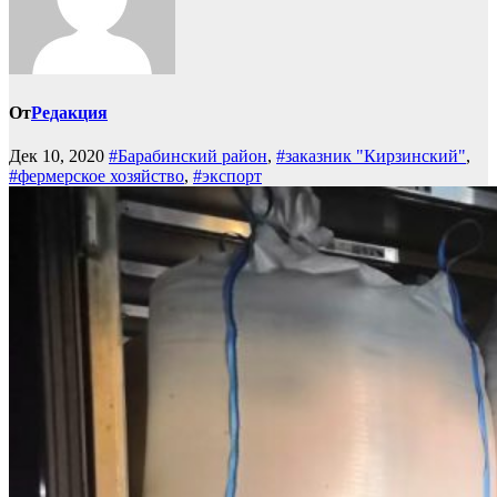
От
Редакция
Дек 10, 2020
#Барабинский район
,
#заказник "Кирзинский"
,
#фермерское хозяйство
,
#экспорт