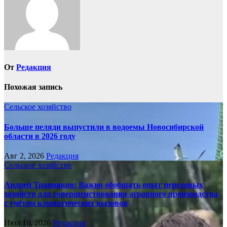
От
Редакция
Похожая запись
Сельское хозяйство
Больше пеляди выпустили в водоемы Новосибирской
области в 2026 году
Авг 2, 2026
Редакция
Сельское хозяйство
Андрей Травников: Важно обобщать опыт передовых
хозяйств для совершенствования аграрного производства
с учётом климатических вызовов
Июл 18, 2026
Редакция