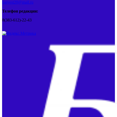
barvest20@mail.ru
Телефон редакции:
8(383-612)-22-43