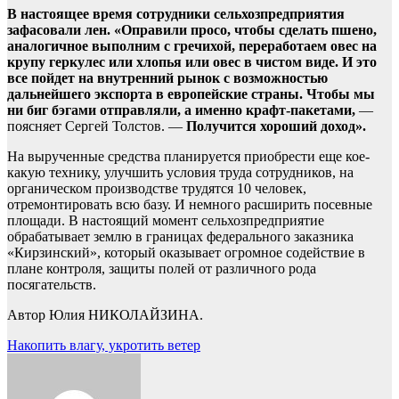
В настоящее время сотрудники сельхозпредприятия
зафасовали лен. «Оправили просо, чтобы сделать пшено,
аналогичное выполним с гречихой, переработаем овес на
крупу геркулес или хлопья или овес в чистом виде. И это
все пойдет на внутренний рынок с возможностью
дальнейшего экспорта в европейские страны. Чтобы мы
ни биг бэгами отправляли, а именно крафт-пакетами,
—
поясняет Сергей Толстов. —
Получится хороший доход».
На вырученные средства планируется приобрести еще кое-
какую технику, улучшить условия труда сотрудников, на
органическом производстве трудятся 10 человек,
отремонтировать всю базу. И немного расширить посевные
площади. В настоящий момент сельхозпредприятие
обрабатывает землю в границах федерального заказника
«Кирзинский», который оказывает огромное содействие в
плане контроля, защиты полей от различного рода
посягательств.
Автор Юлия НИКОЛАЙЗИНА.
Навигация
Накопить влагу, укротить ветер
по
записям