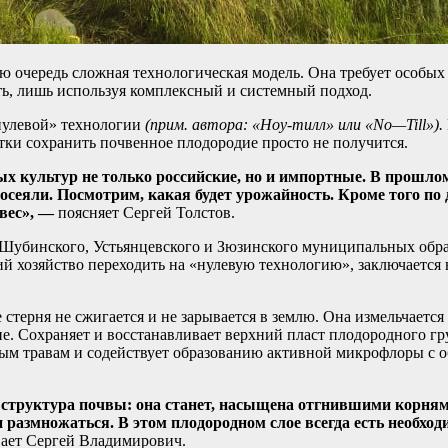
вую очередь сложная технологическая модель. Она требует особы
ь, лишь используя комплексный и системный подход.
«нулевой» технологии
(прим. автора: «Ноу-тилл» или «
No
—
Till
»).
отки сохранить почвенное плодородие просто не получится.
х культур не только российские, но и импортные. В прошлом
осеяли. Посмотрим, какая будет урожайность. Кроме того по 
овес», —
поясняет Сергей Толстов.
 Шубинского, Устьянцевского и Зюзинского муниципальных образ
хозяйство переходить на «нулевую технологию», заключается в т
стерня не сжигается и не зарывается в землю. Она измельчается
. Сохраняет и восстанавливает верхний пласт плодородного грун
рным травам и содействует образованию активной микрофлоры с 
 структура почвы: она станет, насыщена отгнившими корням
 и размножаться. В этом плодородном слое всегда есть необх
вает Сергей Владимирович.