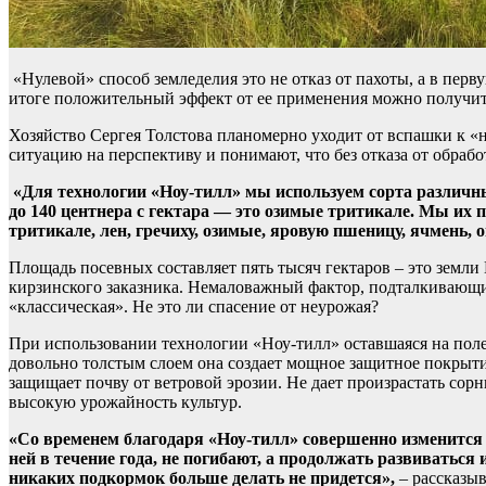
«Нулевой» способ земледелия это не отказ от пахоты, а в пер
итоге положительный эффект от ее применения можно получит
Хозяйство Сергея Толстова планомерно уходит от вспашки к 
ситуацию на перспективу и понимают, что без отказа от обраб
«Для технологии «Ноу-тилл» мы используем сорта различны
до 140 центнера с гектара — это озимые тритикале. Мы их п
тритикале, лен, гречиху, озимые, яровую пшеницу, ячмень, 
Площадь посевных составляет пять тысяч гектаров – это земли
кирзинского заказника. Немаловажный фактор, подталкивающий 
«классическая». Не это ли спасение от неурожая?
При использовании технологии «Ноу-тилл» оставшаяся на поле 
довольно толстым слоем она создает мощное защитное покрытие
защищает почву от ветровой эрозии. Не дает произрастать со
высокую урожайность культур.
«Со временем благодаря «Ноу-тилл» совершенно изменится
ней в течение года, не погибают, а продолжать развиваться
никаких подкормок больше делать не придется»,
– рассказы