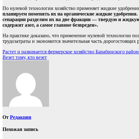
По нулевой технологии хозяйство применяет жидкие удобрения
планируем поменять их на органические жидкие удобрения. 
сепарации разделим их на две фракции — твердую и жидкую
содержит азот, а самое главное безвреден».
На практике доказано, что применение нулевой технологии поз
трудозатраты и экономится значительная часть дорогостоящих 
Навигация
Растет и развивается фермерское хозяйство Барабинского район
Везет тому, кто везет
по
записям
От
Редакция
Похожая запись