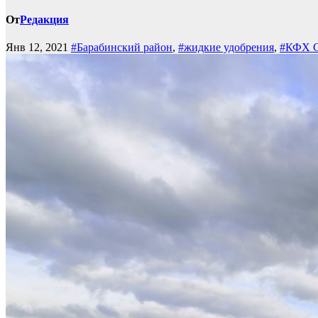
От
Редакция
Янв 12, 2021
#Барабинский район
,
#жидкие удобрения
,
#КФХ С