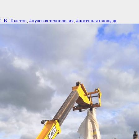
. В. Толстов
,
#нулевая технология
,
#посевная площадь