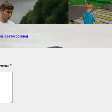
ие автомобилей
ечены
*