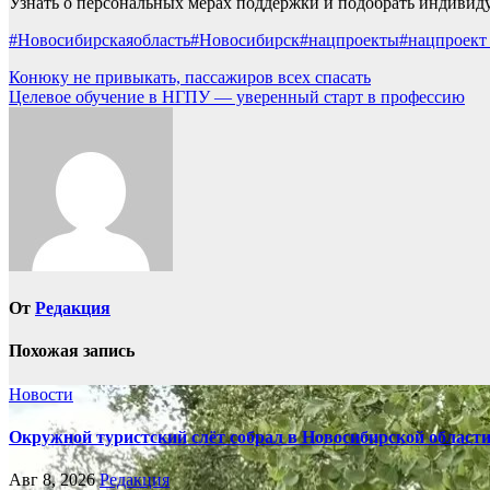
Узнать о персональных мерах поддержки и подобрать индивид
#Новосибирскаяобласть
#Новосибирск
#нацпроекты
#нацпроект
Навигация
Конюку не привыкать, пассажиров всех спасать
Целевое обучение в НГПУ — уверенный старт в профессию
по
записям
От
Редакция
Похожая запись
Новости
Окружной туристский слёт собрал в Новосибирской област
Авг 8, 2026
Редакция