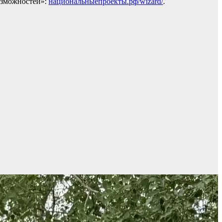
озможностей»:
национальныепроекты.рф/wizard/
.