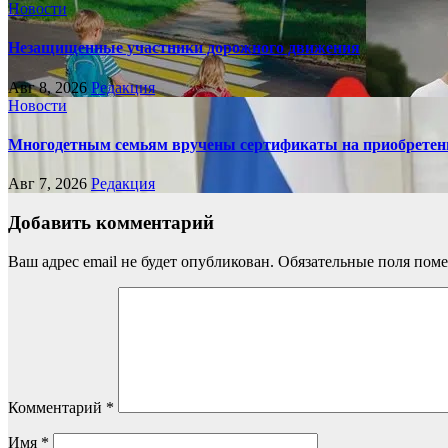
Новости
Незащищенные участники дорожного движения
Авг 8, 2026
Редакция
Новости
Многодетным семьям вручены сертификаты на приобретен
Авг 7, 2026
Редакция
Добавить комментарий
Ваш адрес email не будет опубликован.
Обязательные поля пом
Комментарий
*
Имя
*