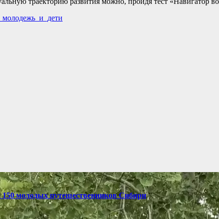
уальную траекторию развития можно, пройдя тест «Навигатор в
_молодежь_и_дети
и 150 молодых путешественников Сибири