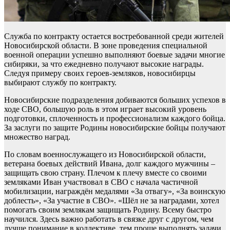
Служба по контракту остается востребованной среди жителей
Новосибирской области. В зоне проведения специальной
военной операции успешно выполняют боевые задачи многие
сибиряки, за что ежедневно получают высокие награды.
Следуя примеру своих героев-земляков, новосибирцы
выбирают службу по контракту.
Новосибирские подразделения добиваются больших успехов в
ходе СВО, большую роль в этом играет высокий уровень
подготовки, сплоченность и профессионализм каждого бойца.
За заслуги по защите Родины новосибирские бойцы получают
множество наград.
По словам военнослужащего из Новосибирской области,
ветерана боевых действий Ивана, долг каждого мужчины –
защищать свою страну. Плечом к плечу вместе со своими
земляками Иван участвовал в СВО с начала частичной
мобилизации, награждён медалями «За отвагу», «За воинскую
доблесть», «За участие в СВО». «Шёл не за наградами, хотел
помогать своим землякам защищать Родину. Всему быстро
научился. Здесь важно работать в связке друг с другом, чем
лучше понимание в коллективе, тем проще выполнять задачи.