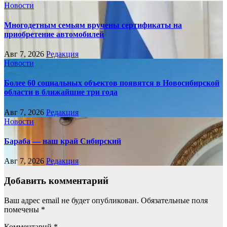
Новости
Многодетным семьям вручены сертификаты на
приобретение автомобилей
Авг 7, 2026
Редакция
Новости
Более 60 социальных объектов появятся в Новосибирской
области в ближайшие три года
Авг 7, 2026
Редакция
Новости
Бараба — наш край Сибирский
Авг 7, 2026
Редакция
Добавить комментарий
Ваш адрес email не будет опубликован.
Обязательные поля
помечены
*
Комментарий
*