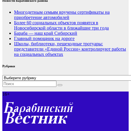
Новости Барабинского района
Многодетным семьям вручены сертификаты на
приобретение автомобилей
Более 60 социальных объектов появятся в
Новосибирской области в ближайшие три года
Бараба — наш край Сибирский
Главный помощник на дороге
Школы, библиотеки, пешеходные тротуары:
представители «Единой России» контролируют работы
на социальных объектах
Рубрики
Рубрики
16+