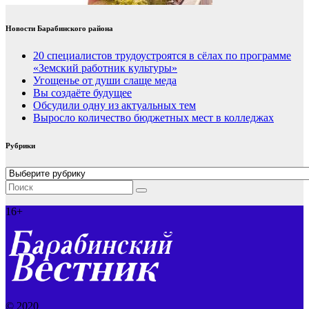
Новости Барабинского района
20 специалистов трудоустроятся в сёлах по программе
«Земский работник культуры»
Угощенье от души слаще меда
Вы создаёте будущее
Обсудили одну из актуальных тем
Выросло количество бюджетных мест в колледжах
Рубрики
Рубрики
16+
© 2020