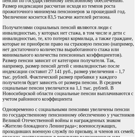
пенсии по государственному пенсионному обеспечению.
Размер индексации рассчитан исходя из темпов роста
прожиточного минимума пенсионеров за прошедший год.
Увеличение коснется 83,5 тысячи жителей региона.
Получателями социальных пенсий являются люди с
инвалидностью, у которых нет стажа, в том числе и дети с
инвалидностью, те, кто потерял кормильца, а также граждане,
которые не приобрели право на страховую пенсию (например,
нет достаточного количества выработанного стажа или
минимального количества пенсионных коэффициентов).
Размер пенсии зависит от категории получателя. Так,
например, размер пенсий детей с инвалидностью после
индексации составит 27 141 руб., размер увеличения – 1,7
тыс. рублей. Фактический размер прибавки у каждого
получателя будет зависеть от размера пенсии. В среднем
социальные пенсии увеличатся на 1,1 тыс. рублей. В
Новосибирской области социальные пенсии выплачиваются с
учетом районного коэффициента
Одновременно с социальными пенсиями увеличены пенсии
по государственному пенсионному обеспечению у участников
Великой Отечественной войны и награжденных знаком
«Жителю блокадного Ленинграда»; военнослужащих,
проходивших военную службу по призыву, и членов их семей;
граждан, пострадавших в результате радиационных или