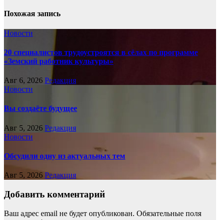
Похожая запись
Новости
20 специалистов трудоустроятся в сёлах по программе
«Земский работник культуры»
Авг 6, 2026
Редакция
Новости
Вы создаёте будущее
Авг 5, 2026
Редакция
Новости
Обсудили одну из актуальных тем
Авг 5, 2026
Редакция
Добавить комментарий
Ваш адрес email не будет опубликован.
Обязательные поля