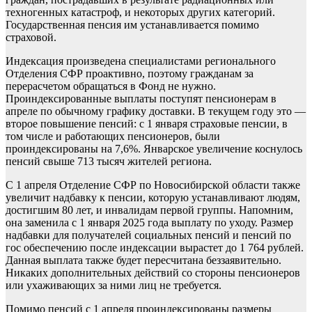
техногенных катастроф, и некоторых других категорий.
Государственная пенсия им устанавливается помимо
страховой.
Индексация произведена специалистами регионального
Отделения СФР проактивно, поэтому гражданам за
перерасчетом обращаться в Фонд не нужно.
Проиндексированные выплаты поступят пенсионерам в
апреле по обычному графику доставки. В текущем году это —
второе повышение пенсий: с 1 января страховые пенсии, в
том числе и работающих пенсионеров, были
проиндексированы на 7,6%. Январское увеличение коснулось
пенсий свыше 713 тысяч жителей региона.
С 1 апреля Отделение СФР по Новосибирской области также
увеличит надбавку к пенсии, которую устанавливают людям,
достигшим 80 лет, и инвалидам первой группы. Напомним,
она заменила с 1 января 2025 года выплату по уходу. Размер
надбавки для получателей социальных пенсий и пенсий по
гос обеспечению после индексации вырастет до 1 764 рублей.
Данная выплата также будет пересчитана беззаявительно.
Никаких дополнительных действий со стороны пенсионеров
или ухаживающих за ними лиц не требуется.
Помимо пенсий с 1 апреля проиндексированы размеры