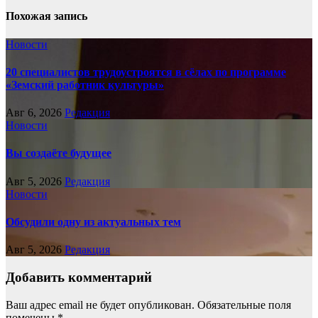
Похожая запись
Новости
20 специалистов трудоустроятся в сёлах по программе
«Земский работник культуры»
Авг 6, 2026
Редакция
Новости
Вы создаёте будущее
Авг 5, 2026
Редакция
Новости
Обсудили одну из актуальных тем
Авг 5, 2026
Редакция
Добавить комментарий
Ваш адрес email не будет опубликован.
Обязательные поля
помечены
*