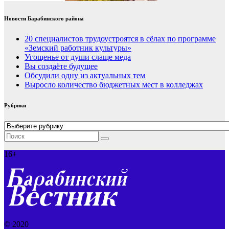
Новости Барабинского района
20 специалистов трудоустроятся в сёлах по программе
«Земский работник культуры»
Угощенье от души слаще меда
Вы создаёте будущее
Обсудили одну из актуальных тем
Выросло количество бюджетных мест в колледжах
Рубрики
Рубрики
16+
© 2020