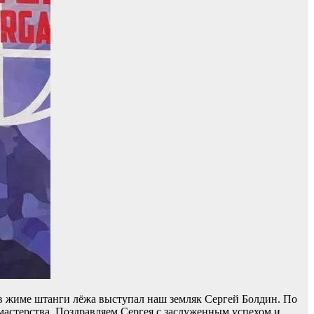
 в жиме штанги лёжа выступал наш земляк Сергей Болдин. По
и мастерства. Поздравляем Сергея с заслуженным успехом и