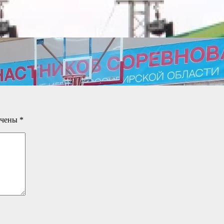
ечены
*