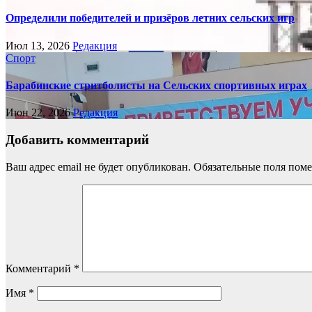
Определили победителей и призёров летних сельских игр
Июл 13, 2026
Редакция
Спорт
Барабинские стритболисты на Сельских спортивных играх
Июн 22, 2026
Редакция
Добавить комментарий
Ваш адрес email не будет опубликован.
Обязательные поля пом
Комментарий
*
Имя
*