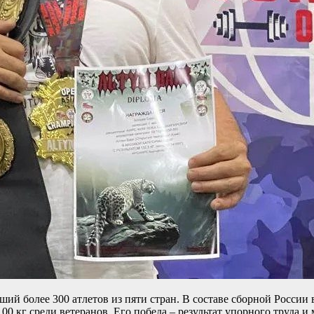
ий более 300 атлетов из пяти стран. В составе сборной России
100 кг среди ветеранов. Его победа – результат упорного труда 