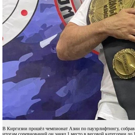
В Киргизии прошёл чемпионат Азии по пауэрлифтингу, собравш
итогам соревнований он занял 1 место в весовой категории до 