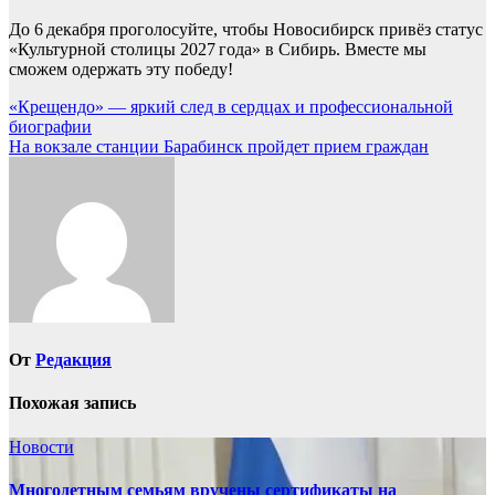
До 6 декабря проголосуйте, чтобы Новосибирск привёз статус
«Культурной столицы 2027 года» в Сибирь. Вместе мы
сможем одержать эту победу!
Навигация
«Крещендо» — яркий след в сердцах и профессиональной
биографии
по
На вокзале станции Барабинск пройдет прием граждан
записям
От
Редакция
Похожая запись
Новости
Многодетным семьям вручены сертификаты на