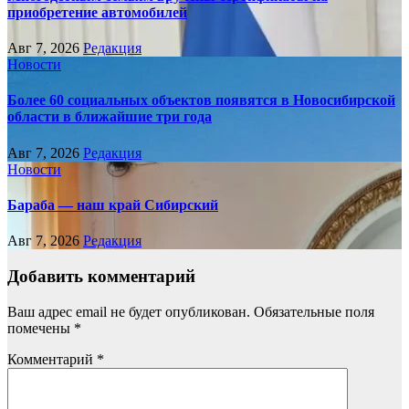
приобретение автомобилей
Авг 7, 2026
Редакция
Новости
Более 60 социальных объектов появятся в Новосибирской
области в ближайшие три года
Авг 7, 2026
Редакция
Новости
Бараба — наш край Сибирский
Авг 7, 2026
Редакция
Добавить комментарий
Ваш адрес email не будет опубликован.
Обязательные поля
помечены
*
Комментарий
*