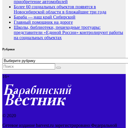
приобретение автомобилей
Более 60 социальных объектов появятся в
Новосибирской области в ближайшие три года
Бараба — наш край Сибирский
Главный помощник на дороге
Школы, библиотеки, пешеходные тротуары:
представители «Единой России» контролируют работы
на социальных объектах
Рубрики
Рубрики
16+
© 2020
Сетевое издание barvest.ru зарегистрировано Федеральной