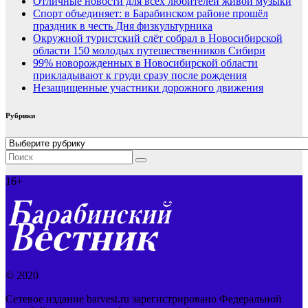
Отличные новости для всех любителей живой музыки
Спорт объединяет: в Барабинском районе прошёл
праздник в честь Дня физкультурника
Окружной туристский слёт собрал в Новосибирской
области 150 молодых путешественников Сибири
99% новорожденных в Новосибирской области
прикладывают к груди сразу после рождения
Незащищенные участники дорожного движения
Рубрики
Рубрики
16+
© 2020
Сетевое издание barvest.ru зарегистрировано Федеральной