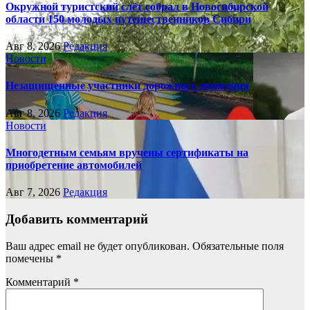
Окружной туристский слёт собрал в Новосибирской
области 150 молодых путешественников Сибири
Авг 8, 2026
Редакция
Новости
Незащищенные участники дорожного движения
Авг 8, 2026
Редакция
Новости
Многодетным семьям вручены сертификаты на
приобретение автомобилей
Авг 7, 2026
Редакция
Добавить комментарий
Ваш адрес email не будет опубликован.
Обязательные поля
помечены
*
Комментарий
*