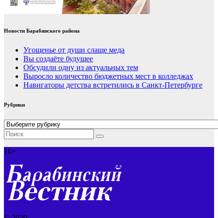
Новости Барабинского района
Угощенье от души слаще меда
Вы создаёте будущее
Обсудили одну из актуальных тем
Выросло количество бюджетных мест в колледжах
Навигаторы детства встретились в Санкт-Петербурге
Рубрики
Рубрики
16+
© 2020