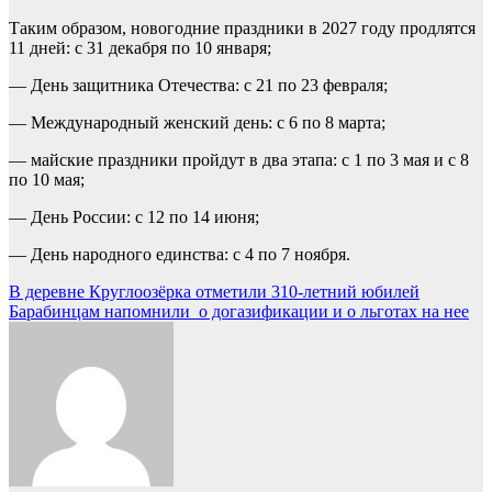
Таким образом, новогодние праздники в 2027 году продлятся
11 дней: с 31 декабря по 10 января;
— День защитника Отечества: с 21 по 23 февраля;
— Международный женский день: с 6 по 8 марта;
— майские праздники пройдут в два этапа: с 1 по 3 мая и с 8
по 10 мая;
— День России: с 12 по 14 июня;
— День народного единства: с 4 по 7 ноября.
Навигация
В деревне Круглоозёрка отметили 310-летний юбилей
Барабинцам напомнили о догазификации и о льготах на нее
по
записям