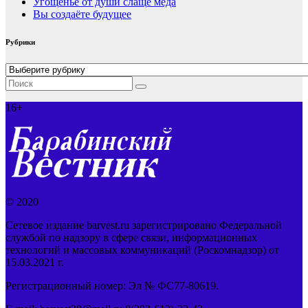
Угощенье от души слаще меда
Вы создаёте будущее
Рубрики
Рубрики
16+
© 2020
Сетевое издание barvest.ru зарегистрировано Федеральной
службой по надзору в сфере связи, информационных
технологий и массовых коммуникаций (Роскомнадзор) от
15.03.2021 г.
Регистрационный номер: Эл № ФС77-80619.