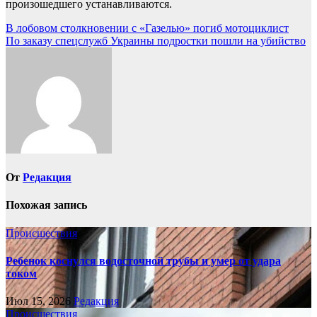
произошедшего устанавливаются.
Навигация
В лобовом столкновении с «Газелью» погиб мотоциклист
По заказу спецслужб Украины подростки пошли на убийство
по
записям
От
Редакция
Похожая запись
Происшествия
Ребенок коснулся водосточной трубы и умер от удара
током
Июл 15, 2026
Редакция
Происшествия