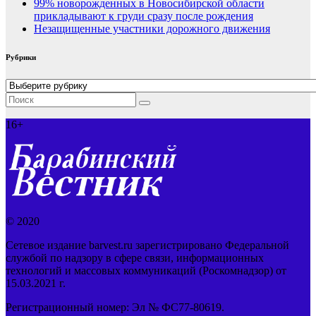
99% новорожденных в Новосибирской области
прикладывают к груди сразу после рождения
Незащищенные участники дорожного движения
Рубрики
Рубрики
16+
© 2020
Сетевое издание barvest.ru зарегистрировано Федеральной
службой по надзору в сфере связи, информационных
технологий и массовых коммуникаций (Роскомнадзор) от
15.03.2021 г.
Регистрационный номер: Эл № ФС77-80619.