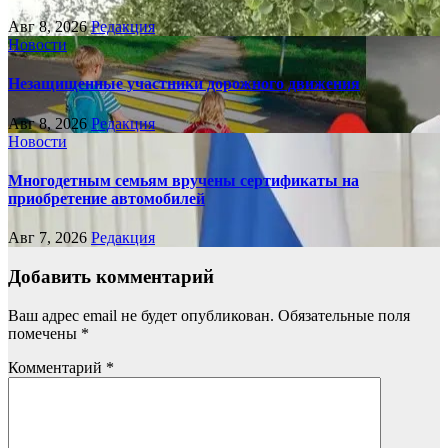
Авг 8, 2026
Редакция
Новости
Незащищенные участники дорожного движения
Авг 8, 2026
Редакция
Новости
Многодетным семьям вручены сертификаты на
приобретение автомобилей
Авг 7, 2026
Редакция
Добавить комментарий
Ваш адрес email не будет опубликован.
Обязательные поля
помечены
*
Комментарий
*