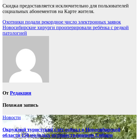
Скидка предоставляется исключительно для пользователей
социальных абонементов на Карте жителя.
Навигация
Охотники подали рекордное число электронных заявок
Новосибирские хирурги прооперировали ребёнка с редкой
по
патологией
записям
От
Редакция
Похожая запись
Новости
Окружной туристский слёт собрал в Новосибирской
области 150 молодых путешественников Сибири