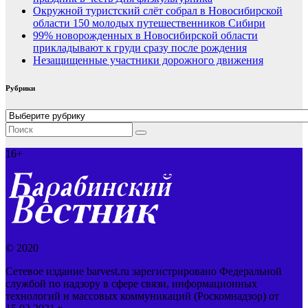
Окружной туристский слёт собрал в Новосибирской
области 150 молодых путешественников Сибири
99% новорожденных в Новосибирской области
прикладывают к груди сразу после рождения
Незащищенные участники дорожного движения
Рубрики
Рубрики
16+
© 2020
Сетевое издание barvest.ru зарегистрировано Федеральной
службой по надзору в сфере связи, информационных
технологий и массовых коммуникаций (Роскомнадзор) от