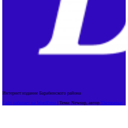
Интернет издание Барабинского района
Сайт работает на WordPress
|
Тема: Newsup, автор
Themeansar