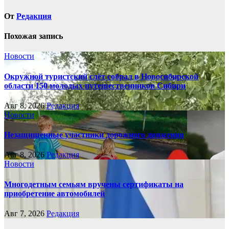
От
Редакция
Похожая запись
Новости
Окружной туристский слёт собрал в Новосибирской
области 150 молодых путешественников Сибири
Авг 8, 2026
Редакция
Новости
Незащищенные участники дорожного движения
Авг 8, 2026
Редакция
Новости
Многодетным семьям вручены сертификаты на
приобретение автомобилей
Авг 7, 2026
Редакция