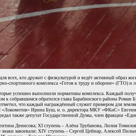
я всех, кто дружит с физкультурой и ведёт активный образ жиз
рно-спортивного комплекса «Готов к труду и обороне» (ГТО) и
оторые успешно выполнили нормативы комплекса. Каждый получе
ом к собравшимся обратился глава Барабинского района Роман Б
отметил, что каждый награждённый служит примером для земляк
 «Локомотив» Ирина Буш, и. о. директора МКУ «ФКиС» Евген
дал также депутат Государственной Думы, член фракции «Един
ентина Денисова; XI ступень – Алёна Трубанова, Лилия Томилов
знаки завоевали: XIV ступень – Сергей Цейнар, Алексей Пильник