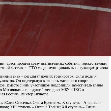
ни. Здесь прошли сразу два значимых события: торжественная
 летний фестиваль ГТО среди муниципальных служащих района.
нный знак – результат долгих тренировок, силы воли и
улюктов. Он подчеркнул важность массового спорта и
ов. Вместе с ним участников поздравили заместитель главы
ия Мяснянкина и ведущий методист МБУ «ЦКС и
ая Россия» Виктор Игнатов.
а, Юлия Стасенко, Ольга Еременко; X ступень – Анастасия
ов; XIII ступень – Оксана Трайзе; XII ступень – Елена