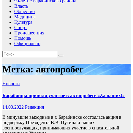
90-летие Барабинского района
Власть
Общество
Медицина
Культура
Спорт
Происшествия
Помошь
Официально
Метка:
автопробег
Новости
Барабинцы приняли участие в автопробеге «Zа наших!»
14.03.2022
Редакция
В минувшие выходные в г. Барабинске состоялась акция в
поддержку Президента В.В. Путина и наших
военнослужащих, принимающих участие в спасательной