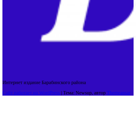
Интернет издание Барабинского района
Сайт работает на WordPress
|
Тема: Newsup, автор
Themeansar