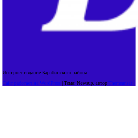
Интернет издание Барабинского района
Сайт работает на WordPress
|
Тема: Newsup, автор
Themeansar