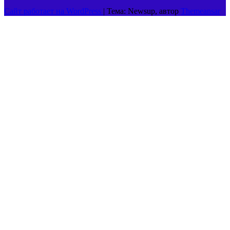
Сайт работает на WordPress
|
Тема: Newsup, автор
Themeansar