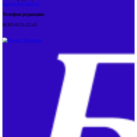
barvest20@mail.ru
Телефон редакции:
8(383-612)-22-43