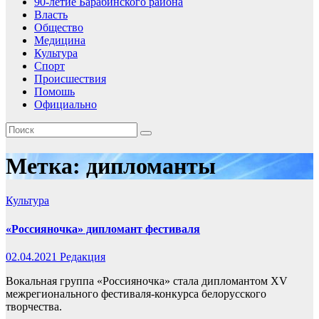
90-летие Барабинского района
Власть
Общество
Медицина
Культура
Спорт
Происшествия
Помошь
Официально
Метка:
дипломанты
Культура
«Россияночка» дипломант фестиваля
02.04.2021
Редакция
Вокальная группа «Россияночка» стала дипломантом XV
межрегионального фестиваля-конкурса белорусского
творчества.