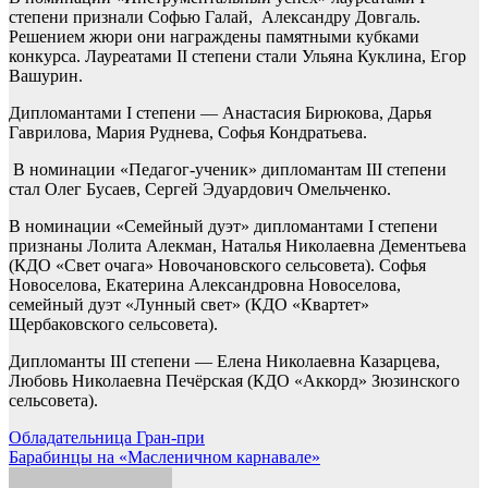
степени признали Софью Галай, Александру Довгаль.
Решением жюри они награждены памятными кубками
конкурса. Лауреатами II степени стали Ульяна Куклина, Егор
Вашурин.
Дипломантами I степени — Анастасия Бирюкова, Дарья
Гаврилова, Мария Руднева, Софья Кондратьева.
В номинации «Педагог-ученик» дипломантам III степени
стал Олег Бусаев, Сергей Эдуардович Омельченко.
В номинации «Семейный дуэт» дипломантами I степени
признаны Лолита Алекман, Наталья Николаевна Дементьева
(КДО «Свет очага» Новочановского сельсовета). Софья
Новоселова, Екатерина Александровна Новоселова,
семейный дуэт «Лунный свет» (КДО «Квартет»
Щербаковского сельсовета).
Дипломанты III степени — Елена Николаевна Казарцева,
Любовь Николаевна Печёрская (КДО «Аккорд» Зюзинского
сельсовета).
Навигация
Обладательница Гран-при
Барабинцы на «Масленичном карнавале»
по