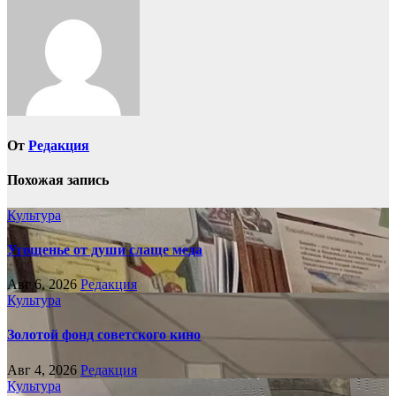
записям
От
Редакция
Похожая запись
Культура
Угощенье от души слаще меда
Авг 6, 2026
Редакция
Культура
Золотой фонд советского кино
Авг 4, 2026
Редакция
Культура