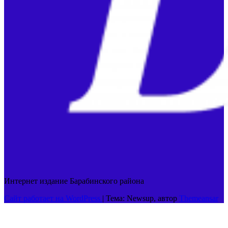
Интернет издание Барабинского района
Сайт работает на WordPress
|
Тема: Newsup, автор
Themeansar