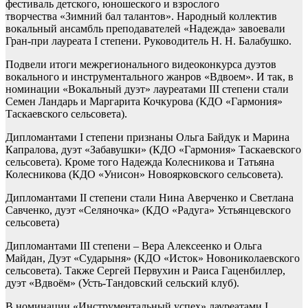
фестиваль детского, юношеского и взрослого
творчества «Зимний бал талантов». Народный коллектив
вокальный ансамбль преподавателей «Надежда» завоевали
Гран-при лауреата I степени. Руководитель Н. Н. Балабушко.
Подвели итоги межрегионального видеоконкурса дуэтов
вокального и инструментального жанров «Вдвоем». И так, в
номинации «Вокальный дуэт» лауреатами III степени стали
Семен Ландарь и Маргарита Кочкурова (КДО «Гармония»
Таскаевского сельсовета).
Дипломантами I степени признаны Ольга Байдук и Марина
Капралова, дуэт «Забавушки» (КДО «Гармония» Таскаевского
сельсовета). Кроме того Надежда Колесникова и Татьяна
Колесникова (КДО «Унисон» Новоярковского сельсовета).
Дипломантами II степени стали Нина Аверченко и Светлана
Савченко, дуэт «Селяночка» (КДО «Радуга» Устьянцевского
сельсовета)
Дипломантами III степени – Вера Алексеенко и Ольга
Майдан, Дуэт «Сударыня» (КДО «Исток» Новониколаевского
сельсовета). Также Сергей Первухин и Раиса Гаценбиллер,
дуэт «Вдвоём» (Усть-Тандовский сельский клуб).
В номинации «Инструментальный успех» лауреатами I