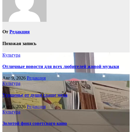
От
Редакция
Похожая запись
Культура
Отличные новости для всех любителей живой музыки
Авг 9, 2026
Редакция
Культура
Угощенье от души слаще меда
Авг 6, 2026
Редакция
Культура
Золотой фонд советского кино