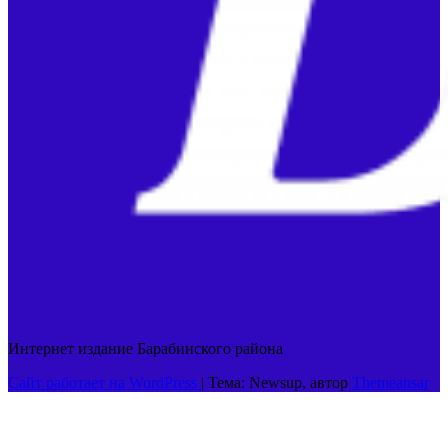
Интернет издание Барабинского района
Сайт работает на WordPress
|
Тема: Newsup, автор
Themeansar