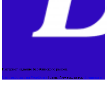
Интернет издание Барабинского района
Сайт работает на WordPress
|
Тема: Newsup, автор
Themeansar