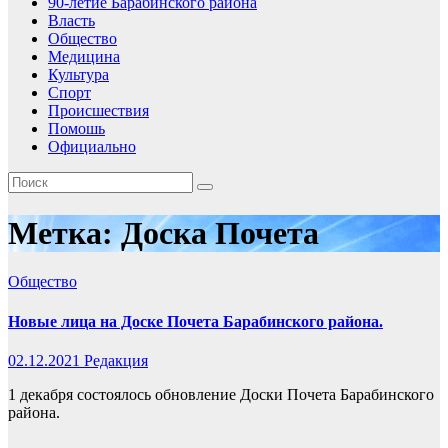
90-летие Барабинского района
Власть
Общество
Медицина
Культура
Спорт
Происшествия
Помошь
Официально
Метка:
Доска Почета
Общество
Новые лица на Доске Почета Барабинского района.
02.12.2021
Редакция
1 декабря состоялось обновление Доски Почета Барабинского
района.