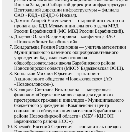
Инская Западно-Сибирской дирекции инфраструктуры
Центральной дирекции инфраструктуры – филиала
ОАО «РЖД» (ВЧДЭ-6 Инская).
Дамзин Андрей Евгеньевич — старший инспектор по
пропаганде БДД Межмуниципального отдела МВД
России Барабинский (МО МВД России Барабинский).
Диденко Ольга Владимировна – конфетчица ЗАО
«Пищекомбинат Барабинский».
Кондратьева Рамзия Рахимовна — учитель математики
Муниципального казенного общеобразовательного
учреждения Бадажковская основная
общеобразовательная школа Барабинского района
Новосибирской области (МКОУ Бадажковская ООШ).
Корольков Михаил Юрьевич – тракторист
Акционерного общества «Новокозловское» (АО
«Новокозловское»).
Кравцова Светлана Викторовна — заведующая
филиалом «Отделение милосердия для одиноких
престарелых граждан и инвалидов» Муниципального
бюджетного учреждения «Комплексный центр
социального обслуживания населения Барабинского
района Новосибирской области» (МБУ «КЦСОН
Барабинского района НСО»).
Кремлёв Евгений Сергеевич — составитель поездов
Новосибирского центра организации работы