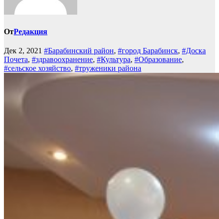
От
Редакция
Дек 2, 2021
#Барабинский район
,
#город Барабинск
,
#Доска
Почета
,
#здравоохранение
,
#Культура
,
#Образование
,
#сельское хозяйство
,
#труженики района