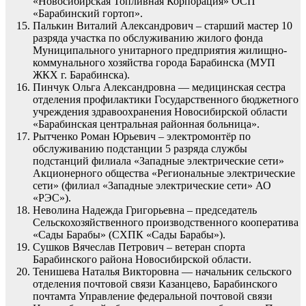
«Новосибирская Топливная Корпорация» ОСП
«Барабинский гортоп».
Палькин Виталий Александрович – старший мастер 10
разряда участка по обслуживанию жилого фонда
Муниципального унитарного предприятия жилищно-
коммунального хозяйства города Барабинска (МУП
ЖКХ г. Барабинска).
Пинчук Ольга Александровна — медицинская сестра
отделения профилактики Государственного бюджетного
учреждения здравоохранения Новосибирской области
«Барабинская центральная районная больница».
Рытченко Роман Юрьевич – электромонтёр по
обслуживанию подстанции 5 разряда службы
подстанций филиала «Западные электрические сети»
Акционерного общества «Региональные электрические
сети» (филиал «Западные электрические сети» АО
«РЭС»).
Неволина Надежда Григорьевна – председатель
Сельскохозяйственного производственного кооператива
«Сады Барабы» (СХПК «Сады Барабы»).
Сушков Вячеслав Петрович – ветеран спорта
Барабинского района Новосибирской области.
Тенишева Наталья Викторовна — начальник сельского
отделения почтовой связи Казанцево, Барабинского
почтамта Управление федеральной почтовой связи