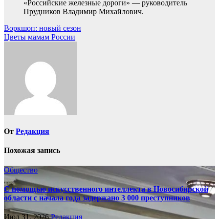
«Российские железные дороги» — руководитель
Прудников Владимир Михайлович.
Навигация
Воркшоп: новый сезон
Цветы мамам России
по
записям
От
Редакция
Похожая запись
Общество
С помощью искусственного интеллекта в Новосибирской
области с начала года задержано 3 000 преступников
Июл 31, 2026
Редакция