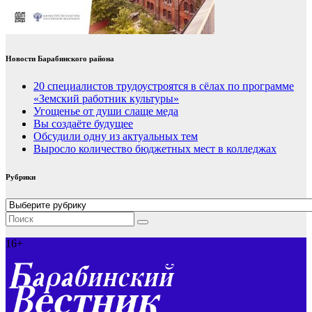
Новости Барабинского района
20 специалистов трудоустроятся в сёлах по программе
«Земский работник культуры»
Угощенье от души слаще меда
Вы создаёте будущее
Обсудили одну из актуальных тем
Выросло количество бюджетных мест в колледжах
Рубрики
Рубрики
16+