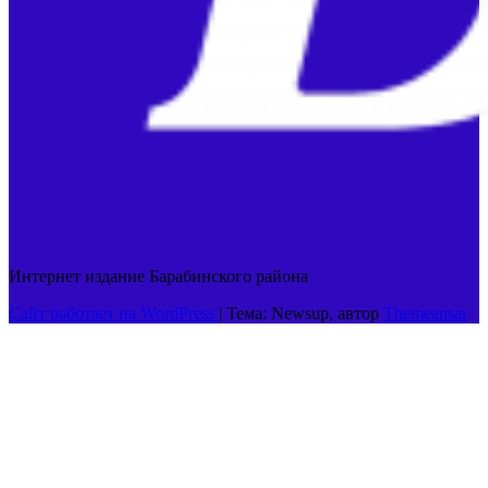
Интернет издание Барабинского района
Сайт работает на WordPress
|
Тема: Newsup, автор
Themeansar