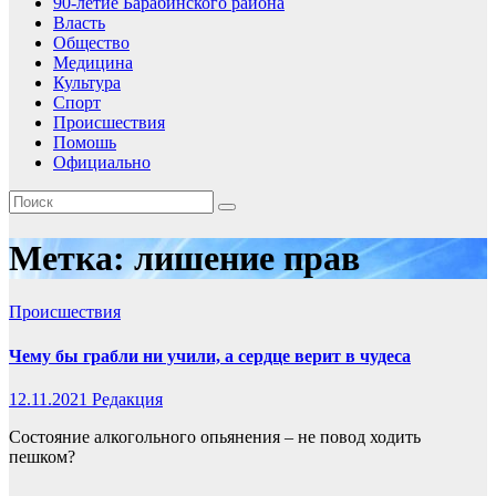
90-летие Барабинского района
Власть
Общество
Медицина
Культура
Спорт
Происшествия
Помошь
Официально
Метка:
лишение прав
Происшествия
Чему бы грабли ни учили, а сердце верит в чудеса
12.11.2021
Редакция
Состояние алкогольного опьянения – не повод ходить
пешком?