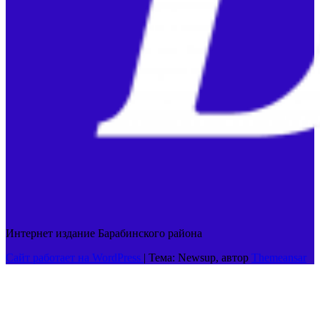
Интернет издание Барабинского района
Сайт работает на WordPress
|
Тема: Newsup, автор
Themeansar