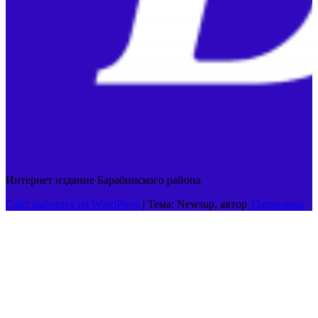
Интернет издание Барабинского района
Сайт работает на WordPress
|
Тема: Newsup, автор
Themeansar