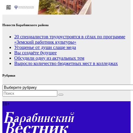
Новости Барабинского района
20 специалистов трудоустроятся в сёлах по программе
«Земский работник культуры»
Угощенье от души слаще меда
Вы создаёте будущее
Обсудили одну из актуальных тем
Выросло количество бюджетных мест в колледжах
Рубрики
Рубрики
16+