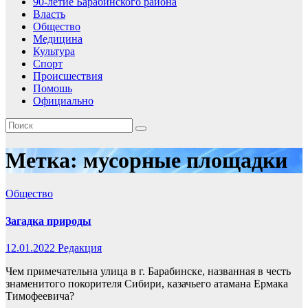
90-летие Барабинского района
Власть
Общество
Медицина
Культура
Спорт
Происшествия
Помошь
Официально
Метка:
мусорные площадки
Общество
Загадка природы
12.01.2022
Редакция
Чем примечательна улица в г. Барабинске, названная в честь
знаменитого покорителя Сибири, казачьего атамана Ермака
Тимофеевича?