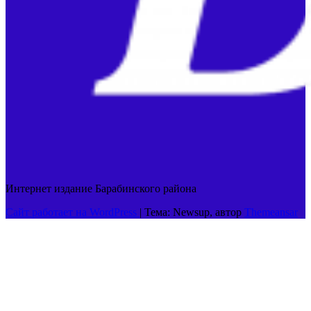
Интернет издание Барабинского района
Сайт работает на WordPress
|
Тема: Newsup, автор
Themeansar