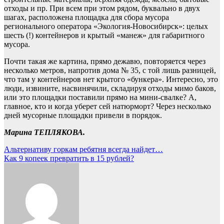
отходы и пр. При всем при этом рядом, буквально в двух
шагах, расположена площадка для сбора мусора
регионального оператора «Экология-Новосибирск»: целых
шесть (!) контейнеров и крытый «манеж» для габаритного
мусора.
Почти такая же картина, прямо дежавю, повторяется через
несколько метров, напротив дома № 35, с той лишь разницей,
что там у контейнеров нет крытого «бункера». Интересно, это
люди, извините, насвинячили, складируя отходы мимо баков,
или это площадки поставили прямо на мини-свалке? А,
главное, кто и когда уберет сей натюрморт? Через несколько
дней мусорные площадки привели в порядок.
Марина ТЕПЛЯКОВА.
Навигация
Альтернативу горкам ребятня всегда найдет…
Как 9 копеек превратить в 15 рублей?
по
записям