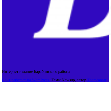
Интернет издание Барабинского района
Сайт работает на WordPress
|
Тема: Newsup, автор
Themeansar