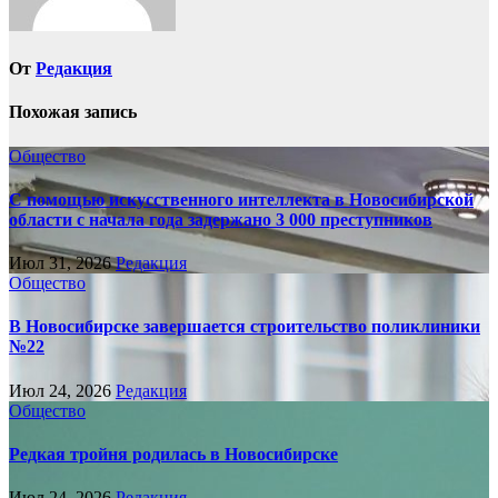
От
Редакция
Похожая запись
Общество
С помощью искусственного интеллекта в Новосибирской
области с начала года задержано 3 000 преступников
Июл 31, 2026
Редакция
Общество
В Новосибирске завершается строительство поликлиники
№22
Июл 24, 2026
Редакция
Общество
Редкая тройня родилась в Новосибирске
Июл 24, 2026
Редакция