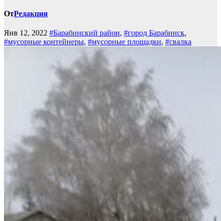
От
Редакция
Янв 12, 2022
#Барабинский район
,
#город Барабинск
,
#мусорные контейнеры
,
#мусорные площадки
,
#свалка