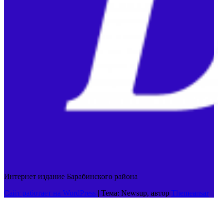
Интернет издание Барабинского района
Сайт работает на WordPress
|
Тема: Newsup, автор
Themeansar