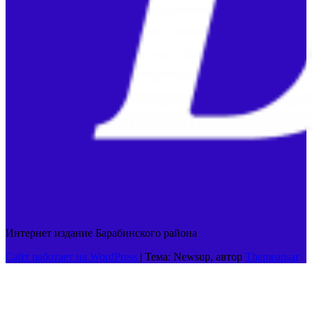
Интернет издание Барабинского района
Сайт работает на WordPress
|
Тема: Newsup, автор
Themeansar