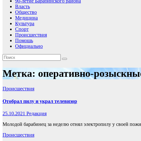
90-летие Барабинского района
Власть
Общество
Медицина
Культура
Спорт
Происшествия
Помошь
Официально
Метка:
оперативно-розыскны
Происшествия
Отобрал пилу и украл телевизор
25.10.2021
Редакция
Молодой барабинец за неделю отнял электропилу у своей пожи
Происшествия