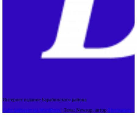
Интернет издание Барабинского района
Сайт работает на WordPress
|
Тема: Newsup, автор
Themeansar