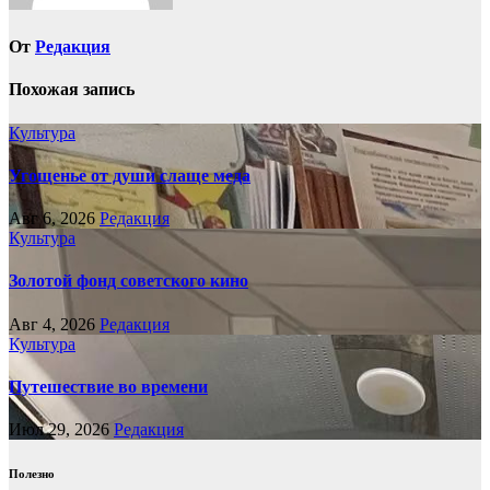
От
Редакция
Похожая запись
Культура
Угощенье от души слаще меда
Авг 6, 2026
Редакция
Культура
Золотой фонд советского кино
Авг 4, 2026
Редакция
Культура
Путешествие во времени
Июл 29, 2026
Редакция
Полезно