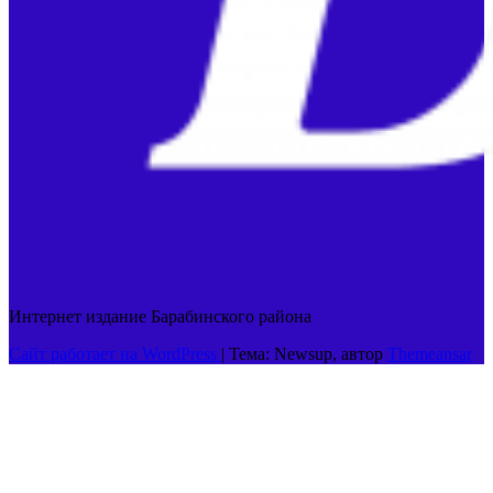
Интернет издание Барабинского района
Сайт работает на WordPress
|
Тема: Newsup, автор
Themeansar